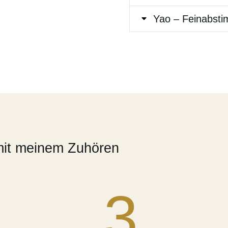
Yao – Feinabst
 mit meinem Zuhören
3.