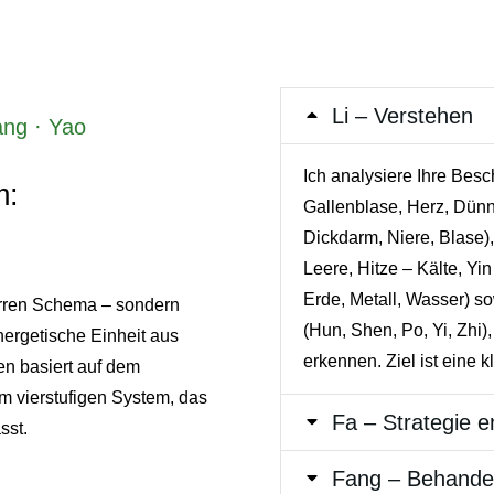
Li – Verstehen
ang · Yao
Ich analysiere Ihre Be
m:
Gallenblase, Herz, Dünn
Dickdarm, Niere, Blase),
Leere, Hitze – Kälte, Y
Erde, Metall, Wasser)
tarren Schema – sondern
(Hun, Shen, Po, Yi, Zhi
ergetische Einheit aus
erkennen. Ziel ist eine
en basiert auf dem
m vierstufigen System, das
Fa – Strategie e
sst.
Fang – Behande