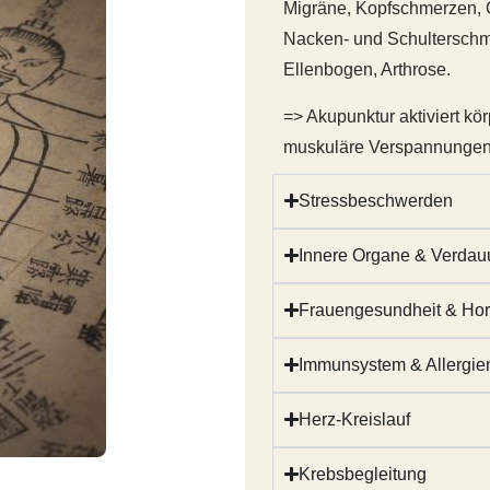
Migräne, Kopfschmerzen, 
Nacken- und Schulterschm
Ellenbogen, Arthrose.
=> Akupunktur aktiviert k
muskuläre Verspannungen u
Stressbeschwerden
Innere Organe & Verda
Frauengesundheit & Ho
Immunsystem & Allergie
Herz-Kreislauf
Krebsbegleitung